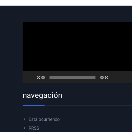
Reproductor
de
vídeo
00:00
00:50
navegación
Está ocurriendo
RRSS