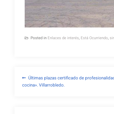
Posted in
Enlaces de interés
,
Está Ocurriendo
,
si
Navegación
Últimas plazas certificado de profesionalid
cocina». Villarrobledo.
de
entradas