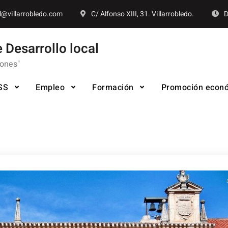
l@villarrobledo.com
C/ Alfonso XIII, 31. Villarrobledo.
D
 Desarrollo local
iones"
SS
Empleo
Formación
Promoción econ