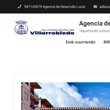
Skip
967145079 Agencia de Desarrollo Local
adloca
to
content
Agencia de
"Aportando soluc
Está ocurriendo
RR