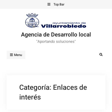
Skip
Top Bar
to
content
Agencia de Desarrollo local
"Aportando soluciones"
Search
Menu
Categoría:
Enlaces de
interés