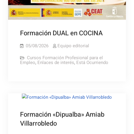
Formación DUAL en COCINA
05/08/2026
Equipo editorial
Cursos Formación Profesional para el
Empleo
,
Enlaces de interés
,
Está Ocurriendo
Formación «Dipualba» Amiab
Villarrobledo