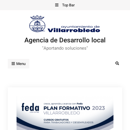
Skip
Top Bar
to
content
Agencia de Desarrollo local
"Aportando soluciones"
Search
Menu