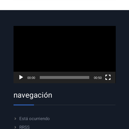
Reproductor
de
vídeo
00:00
00:50
navegación
Está ocurriendo
RRSS