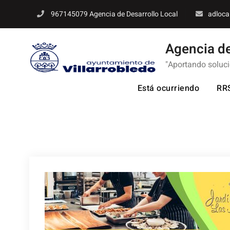
Skip
967145079 Agencia de Desarrollo Local
adloca
to
content
Agencia de
"Aportando soluc
Está ocurriendo
RR