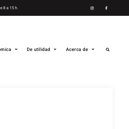
Instagram
facebook
e 8 a 15 h.
ómica
De utilidad
Acerca de
Search