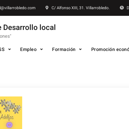
l@villarrobledo.com
C/ Alfonso XIII, 31. Villarrobledo.
D
 Desarrollo local
iones"
SS
Empleo
Formación
Promoción econ