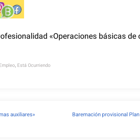
rofesionalidad «Operaciones básicas de c
 Empleo
,
Está Ocurriendo
mas auxiliares»
Baremación provisional Plan