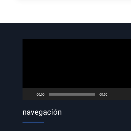
Reproductor
de
vídeo
00:00
00:50
navegación