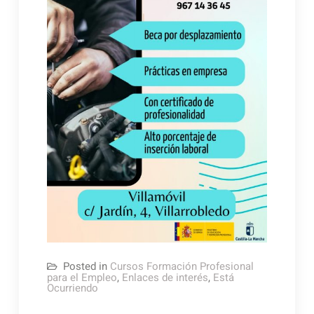
Posted in
Cursos Formación Profesional
para el Empleo
,
Enlaces de interés
,
Está
Ocurriendo