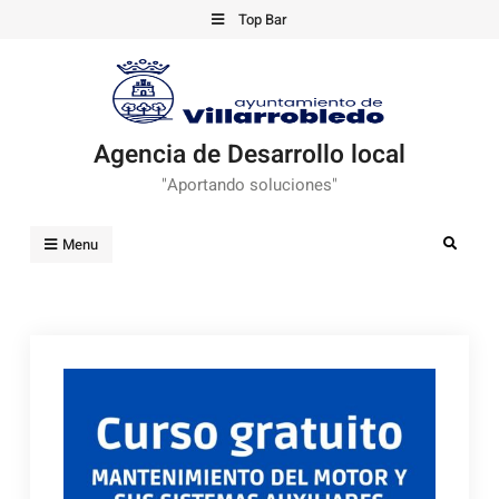
Skip
Top Bar
to
content
Agencia de Desarrollo local
"Aportando soluciones"
Search
Menu