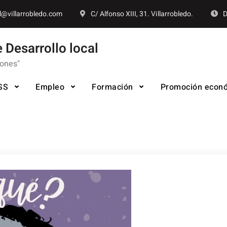
l@villarrobledo.com
C/ Alfonso XIII, 31. Villarrobledo.
D
 Desarrollo local
iones"
SS
Empleo
Formación
Promoción econ