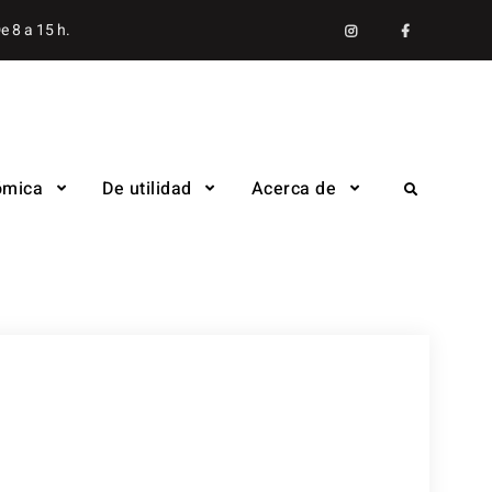
Instagram
facebook
e 8 a 15 h.
ómica
De utilidad
Acerca de
Search