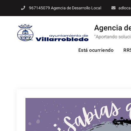
Skip
967145079 Agencia de Desarrollo Local
adloca
to
content
Agencia de
"Aportando soluc
Está ocurriendo
RR