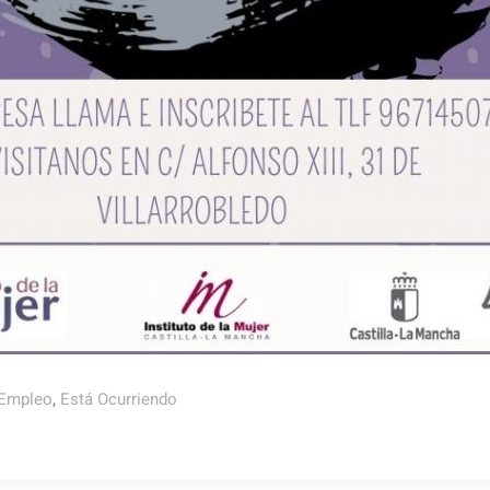
 Empleo
,
Está Ocurriendo