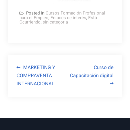
Posted in
Cursos Formación Profesional
para el Empleo
,
Enlaces de interés
,
Está
Ocurriendo
,
sin categoria
Navegación
MARKETING Y
Curso de
COMPRAVENTA
Capacitación digital
de
INTERNACIONAL
entradas