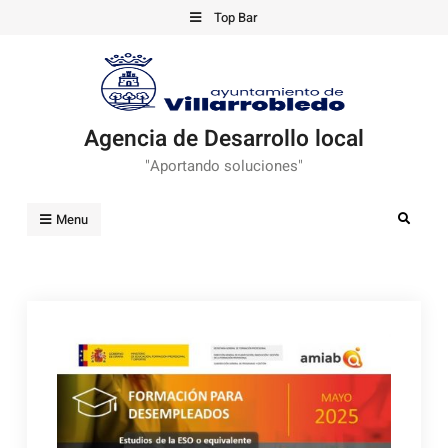
Skip
Top Bar
to
content
Agencia de Desarrollo local
"Aportando soluciones"
Search
Menu