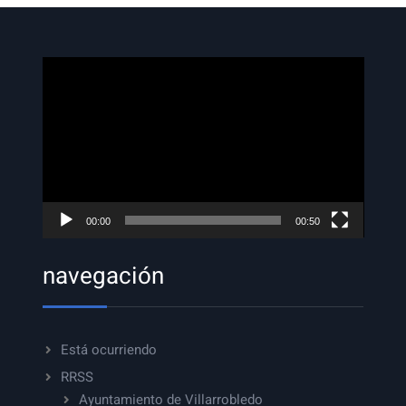
Reproductor
de
vídeo
00:00
00:50
navegación
Está ocurriendo
RRSS
Ayuntamiento de Villarrobledo