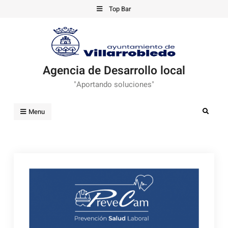
Skip
Top Bar
to
content
Agencia de Desarrollo local
"Aportando soluciones"
Search
Menu