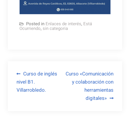
Posted in
Enlaces de interés
,
Está
Ocurriendo
,
sin categoria
Navegación
Curso de inglés
Curso «Comunicación
nivel B1.
y colaboración con
de
Villarrobledo.
herramientas
entradas
digitales»