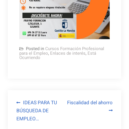
Posted in
Cursos Formación Profesional
para el Empleo
,
Enlaces de interés
,
Está
Ocurriendo
Navegación
IDEAS PARA TU
Fiscalidad del ahorro
BÚSQUEDA DE
de
EMPLEO…
entradas