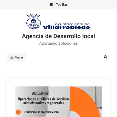
Skip
Top Bar
to
content
Agencia de Desarrollo local
"Aportando soluciones"
Search
Menu