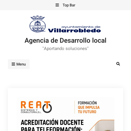
Skip
Top Bar
to
content
Agencia de Desarrollo local
"Aportando soluciones"
Search
Menu