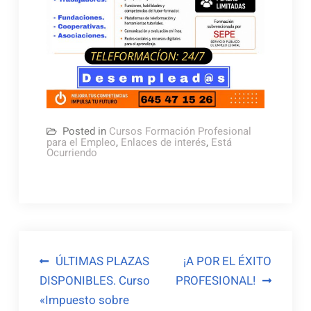
Posted in
Cursos Formación Profesional
para el Empleo
,
Enlaces de interés
,
Está
Ocurriendo
Navegación
ÚLTIMAS PLAZAS
¡A POR EL ÉXITO
DISPONIBLES. Curso
PROFESIONAL!
de
«Impuesto sobre
entradas