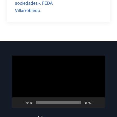
sociedades». FEDA
Villarrobledo.
Reproductor
de
vídeo
00:00
00:50