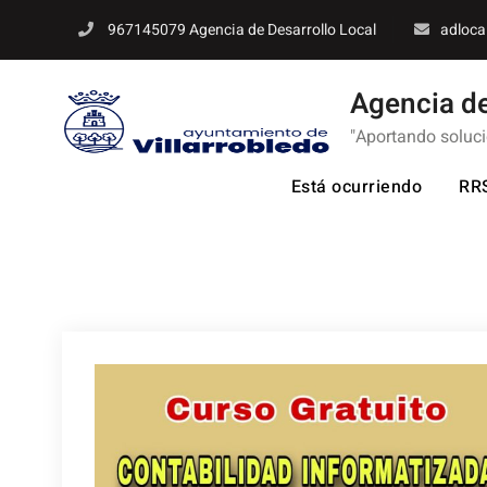
Skip
967145079 Agencia de Desarrollo Local
adloca
to
content
Agencia de
"Aportando soluc
Está ocurriendo
RR