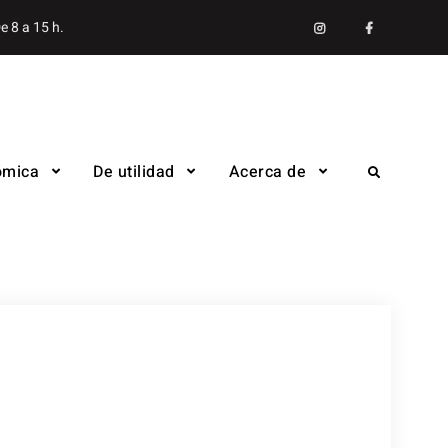
Instagram
facebook
e 8 a 15 h.
ómica
De utilidad
Acerca de
Search