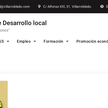
l@villarrobledo.com
C/ Alfonso XIII, 31. Villarrobledo.
D
 Desarrollo local
iones"
SS
Empleo
Formación
Promoción econ