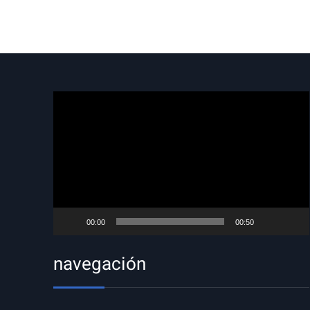
Reproductor
de
vídeo
00:00
00:50
navegación