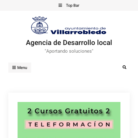
Skip
Top Bar
to
content
Agencia de Desarrollo local
"Aportando soluciones"
Search
Menu