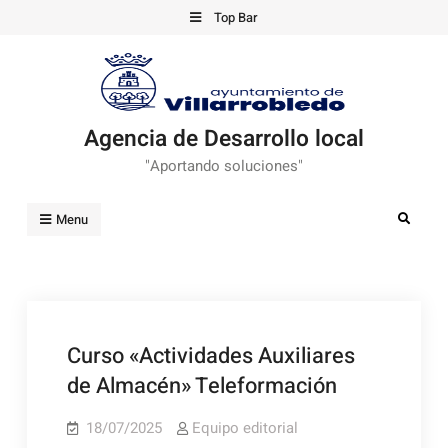
Skip
Top Bar
to
content
Agencia de Desarrollo local
"Aportando soluciones"
Search
Menu
Curso «Actividades Auxiliares
de Almacén» Teleformación
18/07/2025
Equipo editorial