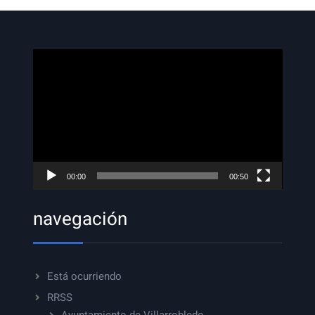
Reproductor
de
vídeo
00:00
00:50
navegación
Está ocurriendo
RRSS
Ayuntamiento de Villarrobledo