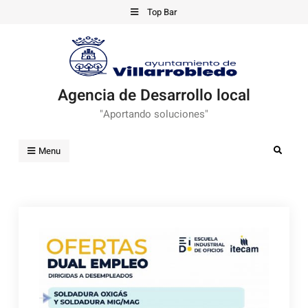
Skip
Top Bar
to
content
Agencia de Desarrollo local
"Aportando soluciones"
Search
Menu