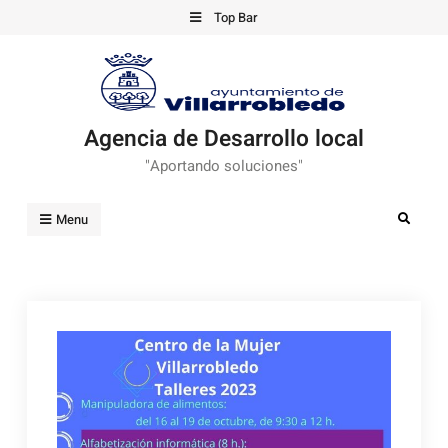
Skip
Top Bar
to
content
Agencia de Desarrollo local
"Aportando soluciones"
Search
Menu