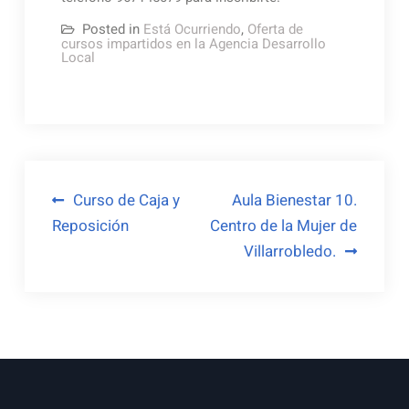
Posted in
Está Ocurriendo
,
Oferta de
cursos impartidos en la Agencia Desarrollo
Local
Navegación
Curso de Caja y
Aula Bienestar 10.
Reposición
Centro de la Mujer de
de
Villarrobledo.
entradas