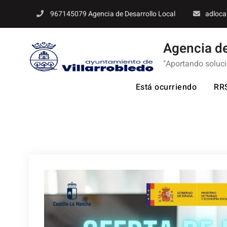
Skip
967145079 Agencia de Desarrollo Local
adloca
to
content
Agencia de
"Aportando soluc
Está ocurriendo
RR