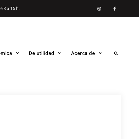
Instagram
facebook
e 8 a 15 h.
ómica
De utilidad
Acerca de
Search