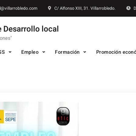
l@villarrobledo.com
C/ Alfonso XIII, 31. Villarrobledo.
D
 Desarrollo local
iones"
SS
Empleo
Formación
Promoción econ