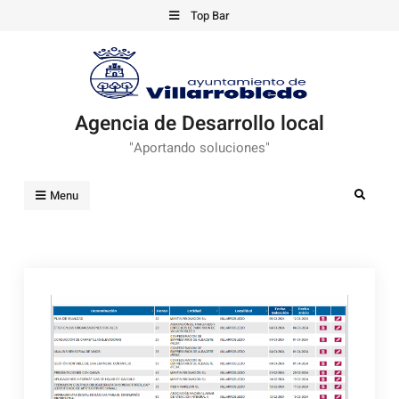
Skip
Top Bar
to
content
Agencia de Desarrollo local
"Aportando soluciones"
Search
Menu