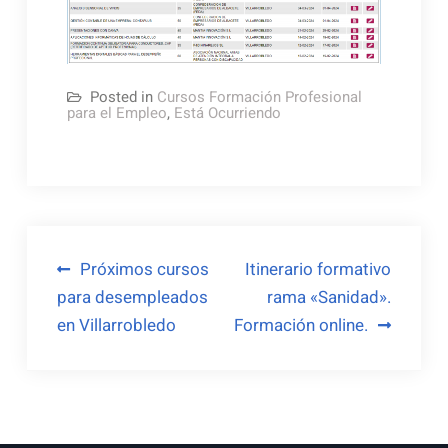
Posted in
Cursos Formación Profesional
para el Empleo
,
Está Ocurriendo
Navegación
Próximos cursos
Itinerario formativo
para desempleados
rama «Sanidad».
de
en Villarrobledo
Formación online.
entradas