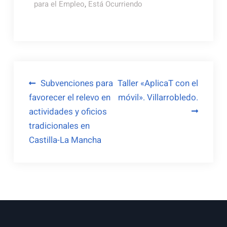
para el Empleo
,
Está Ocurriendo
Navegación
Subvenciones para
Taller «AplicaT con el
favorecer el relevo en
móvil». Villarrobledo.
de
actividades y oficios
entradas
tradicionales en
Castilla-La Mancha