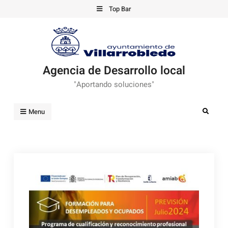
Skip
Top Bar
to
content
Agencia de Desarrollo local
"Aportando soluciones"
Search
Menu