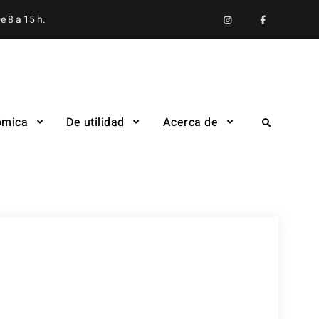
Instagram
facebook
e 8 a 15 h.
ómica
De utilidad
Acerca de
Search