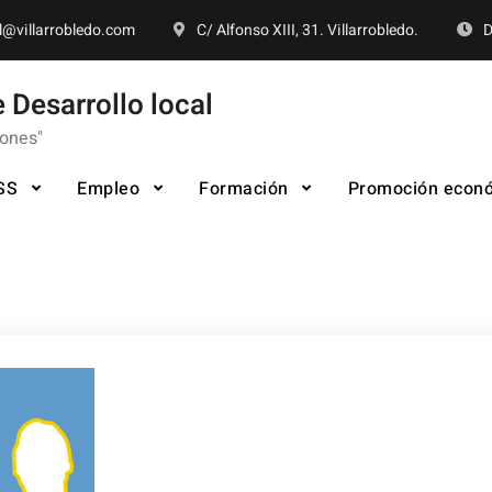
l@villarrobledo.com
C/ Alfonso XIII, 31. Villarrobledo.
D
 Desarrollo local
iones"
SS
Empleo
Formación
Promoción econ