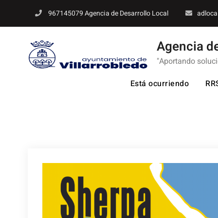
Skip
967145079 Agencia de Desarrollo Local
adloca
to
content
Agencia de
"Aportando soluc
Está ocurriendo
RR