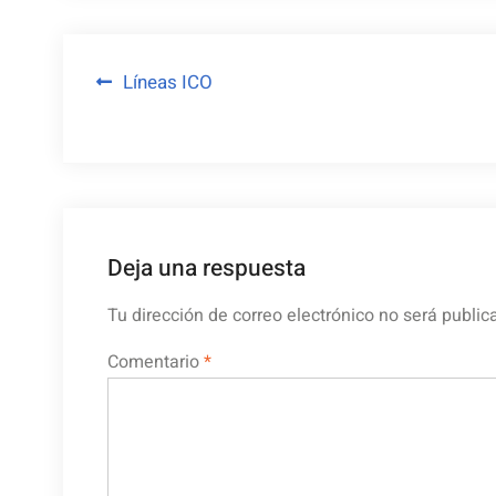
Navegación
Líneas ICO
de
entradas
Deja una respuesta
Tu dirección de correo electrónico no será public
Comentario
*