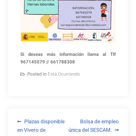
Si deseas más información llama al Tlf
967145079 // 661788308
Posted in
Está Ocurriendo
Navegación
Plazas disponible
Bolsa de empleo
en Vivero de
única del SESCAM.
de