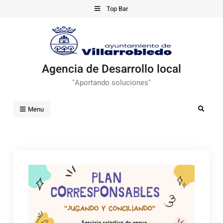
Skip
Top Bar
to
content
Agencia de Desarrollo local
"Aportando soluciones"
Search
Menu