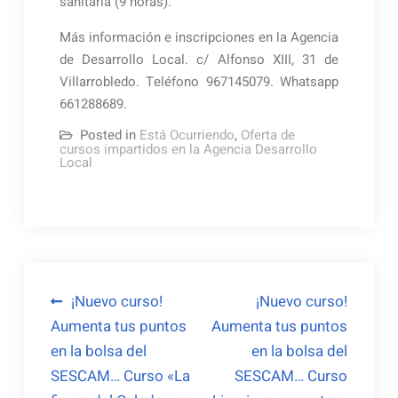
sanitaria (9 horas).
Más información e inscripciones en la Agencia
de Desarrollo Local. c/ Alfonso XIII, 31 de
Villarrobledo. Teléfono 967145079. Whatsapp
661288689.
Posted in
Está Ocurriendo
,
Oferta de
cursos impartidos en la Agencia Desarrollo
Local
Navegación
¡Nuevo curso!
¡Nuevo curso!
Aumenta tus puntos
Aumenta tus puntos
de
en la bolsa del
en la bolsa del
entradas
SESCAM… Curso «La
SESCAM… Curso