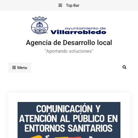
Skip
Top Bar
to
content
Agencia de Desarrollo local
"Aportando soluciones"
Search
Menu