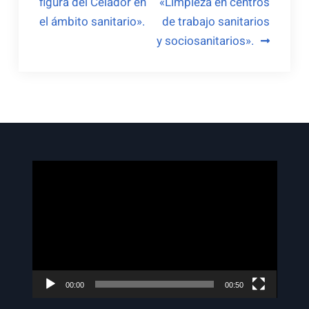
figura del Celador en
«Limpieza en centros
el ámbito sanitario».
de trabajo sanitarios
y sociosanitarios».
Reproductor
de
vídeo
00:00
00:50