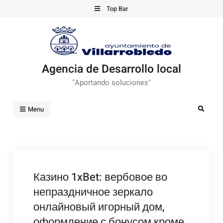
Skip
Top Bar
to
content
Agencia de Desarrollo local
"Aportando soluciones"
Search
Menu
Казино 1xBet: вербовое во
непраздничное зеркало
онлайновый игорный дом,
оформление с бонусом кроме