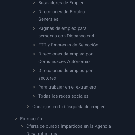
Buscadores de Empleo
Direcciones de Empleo
Generales
Páginas de empleo para
personas con Discapacidad
ETT y Empresas de Selección
Direcciones de empleo por
Comunidades Autónomas
Direcciones de empleo por
sectores
Para trabajar en el extranjero
Todas las redes sociales
Consejos en tu búsqueda de empleo
Formación
Oferta de cursos impartidos en la Agencia
Desarrollo Local