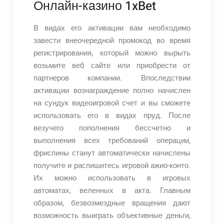
Онлайн-казино 1xBet
В видах его активации вам необходимо
завести внеочередной промокод во время
регистрирования, который можно вырыть
возьмите веб сайте или приобрести от
партнеров компании. Впоследствии
активации вознаграждение полно начислен
на сундук видеоигровой счет и вы сможете
использовать его в видах пруд. После
везучего пополнения бессчетно и
выполнения всех требований операции,
фриспины станут автоматически начислены
получите и распишитесь игровой ажио-конто.
Их можно использовать в игровых
автоматах, веленных в акта. Главным
образом, безвозмездные вращения дают
возможность выиграть объективные деньги,