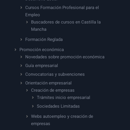
Cursos Formación Profesional para el
Empleo
Buscadores de cursos en Castilla la
Mancha
Formación Reglada
Promoción económica
Novedades sobre promoción económica
Guía empresarial
Convocatorias y subvenciones
Orientación empresarial
Creación de empresas
Trámites inicio empresarial
Sociedades Limitadas
Webs autoempleo y creación de
empresas