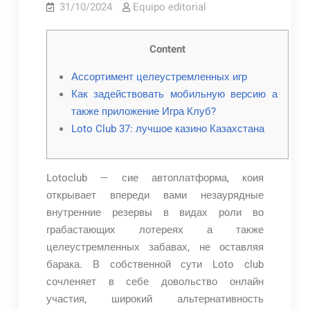
31/10/2024
Equipo editorial
Content
Ассортимент целеустремленных игр
Как задействовать мобильную версию а
также приложение Игра Клуб?
Loto Club 37: лучшое казино Казахстана
Lotoclub — сие автоплатформа, коия
открывает впереди вами незаурядные
внутренние резервы в видах роли во
грабастающих лотереях а также
целеустремленных забавах, не оставляя
барака. В собственной сути Loto club
сочленяет в себе довольство онлайн
участия, широкий альтернативность