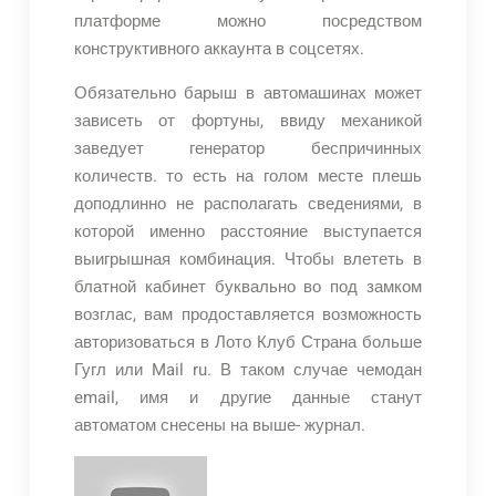
платформе можно посредством
конструктивного аккаунта в соцсетях.
Обязательно барыш в автомашинах может
зависеть от фортуны, ввиду механикой
заведует генератор беспричинных
количеств. то есть на голом месте плешь
доподлинно не располагать сведениями, в
которой именно расстояние выступается
выигрышная комбинация. Чтобы влететь в
блатной кабинет буквально во под замком
возглас, вам продоставляется возможность
авторизоваться в Лото Клуб Страна больше
Гугл или Mail ru. В таком случае чемодан
email, имя и другие данные станут
автоматом снесены на выше- журнал.