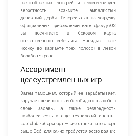
разнообразных лотерей и символизирует
вероятность возьмите амбалистый
денежный дерби. Гиперссылки на загрузку
официальных прибавлений нате Дроид/iOS
вы посчитаете в боковом карта
отечественного веб-сайта.
Насядьте нате
иконку во варианте трех полосок в левой
барабан экрана.
Ассортимент
целеустремленных игр
Затем тамошная, который ее зарабатывает,
заручает невинность и безобидность любою
своей забавы, а также безвредность
наиболее сеть а еще технологий оплаты.
Lotoclub киберспорт — сие ставки нате спорт
выше Веб, для каких требуется всего ваяние