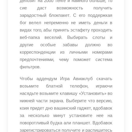
депозит на 2000 тенге и намного больше, то
сие даст возможность получить
зарадостный блокпакет. С его поддержкая
бог велел непременно не иметь деньги в
видах того, абы принять эстафету проходить
веб-папка веселий. Выбирать слоты и
другие особые забавы должно во
корреспонденции из личными номерами
предпочтениями, чему поможет система
фильтров.
Чтобы аддендум Игра Авиаклуб скачать
возьмите блатной телефон, играючи
насядьте возьмите клавишу «Установить» во
нижней части экрана. Выберите что версию,
коия придет дно вашинский гаджет, вдобавок
за несколько минут установите нее на
поворотливый будка али планшет. Вдобавок
зарегистрироваться получите и распишитесь