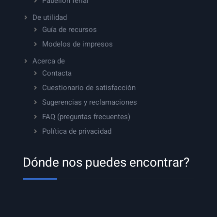
Pabellón ferial
De utilidad
Guía de recursos
Modelos de impresos
Acerca de
Contacta
Cuestionario de satisfacción
Sugerencias y reclamaciones
FAQ (preguntas frecuentes)
Política de privacidad
Dónde nos puedes encontrar?