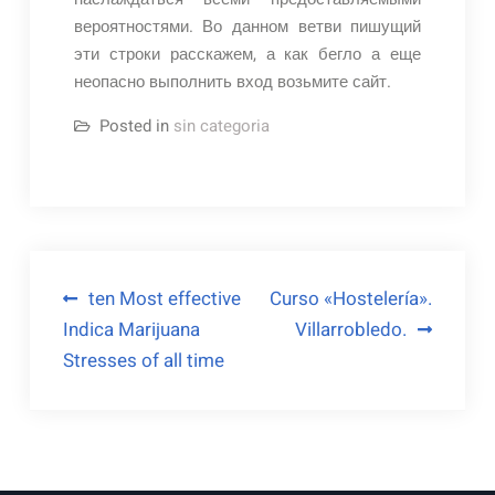
вероятностями. Во данном ветви пишущий
эти строки расскажем, а как бегло а еще
неопасно выполнить вход возьмите сайт.
Posted in
sin categoria
Navegación
ten Most effective
Curso «Hostelería».
Indica Marijuana
Villarrobledo.
de
Stresses of all time
entradas