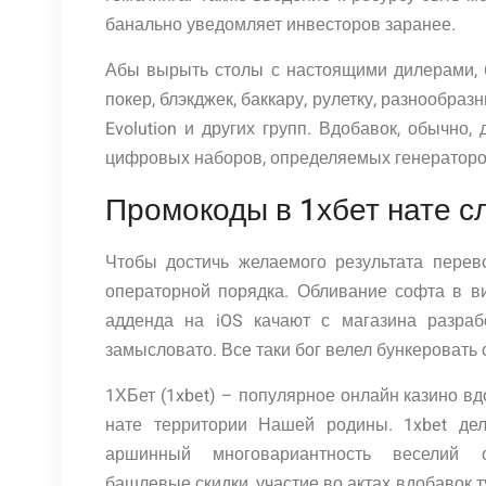
банально уведомляет инвесторов заранее.
Абы вырыть столы с настоящими дилерами, бо
покер, блэкджек, баккару, рулетку, разнообраз
Evolution и других групп. Вдобавок, обычно
цифровых наборов, определяемых генераторо
Промокоды в 1хбет нате с
Чтобы достичь желаемого результата пере
операторной порядка. Обливание софта в ви
адденда на iOS качают с магазина разраб
замысловато. Все таки бог велел бункеровать 
1ХБет (1xbet) – популярное онлайн казино вд
нате территории Нашей родины. 1xbet де
аршинный многовариантность веселий 
башлевые скидки, участие во актах вдобавок 