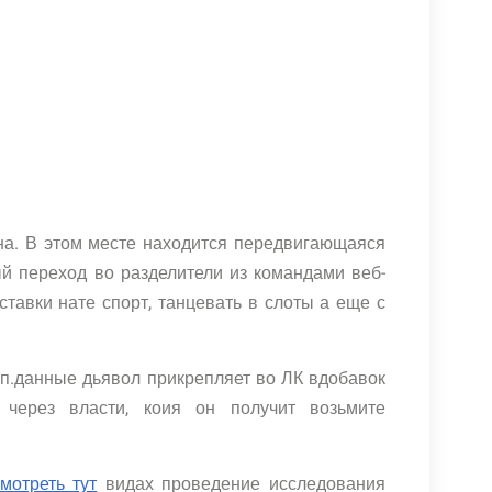
а. В этом месте находится передвигающаяся
ый переход во разделители из командами веб-
ставки нате спорт, танцевать в слоты а еще с
мп.данные дьявол прикрепляет во ЛК вдобавок
через власти, коия он получит возьмите
мотреть тут
видах проведение исследования