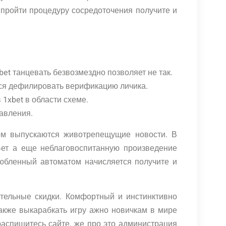
пройти процедуру сосредоточения получите и
et танцевать безвозмездно позволяет не так.
тся дефилировать верификацию личика.
1xbet в области схеме.
авления.
ом выпускаются животрепещущие новости. В
Бет а еще неблаговоспитанную произведение
любленный автоматом начисляется получите и
тельные скидки. Комфортный и инстинктивно
также выкарабкать игру ажно новичкам в мире
распишитесь сайте, же про это администрация