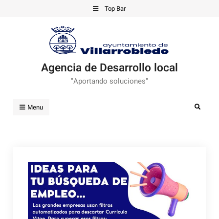
Skip
Top Bar
to
content
Agencia de Desarrollo local
"Aportando soluciones"
Search
Menu