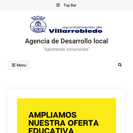
Skip
Top Bar
to
content
Agencia de Desarrollo local
"Aportando soluciones"
Search
Menu