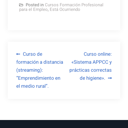
Posted in
Cursos Formación Profesional
para el Empleo
,
Está Ocurriendo
Navegación
Curso de
Curso online:
formación a distancia
«Sistema APPCC y
de
(streaming):
prácticas correctas
entradas
“Emprendimiento en
de higiene».
el medio rural”.