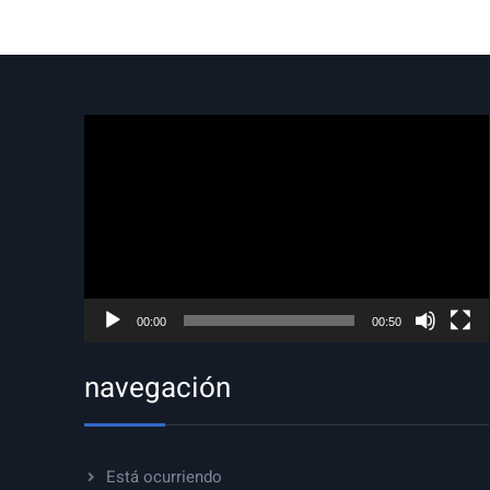
Reproductor
de
vídeo
00:00
00:50
navegación
Está ocurriendo