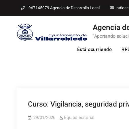
Skip
967145079 Agencia de Desarrollo Local
adloca
to
content
Agencia de
"Aportando soluc
Está ocurriendo
RR
Curso: Vigilancia, seguridad pr
29/01/2026
Equipo editorial