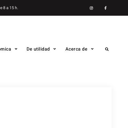
Instagram
facebook
e 8 a 15 h.
ómica
De utilidad
Acerca de
Search