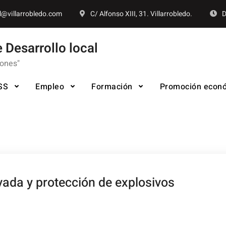
l@villarrobledo.com
C/ Alfonso XIII, 31. Villarrobledo.
D
 Desarrollo local
iones"
SS
Empleo
Formación
Promoción econ
ivada y protección de explosivos