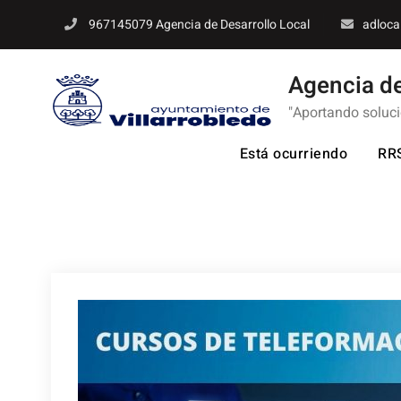
Skip
967145079 Agencia de Desarrollo Local
adloca
to
content
Agencia de
"Aportando soluc
Está ocurriendo
RR