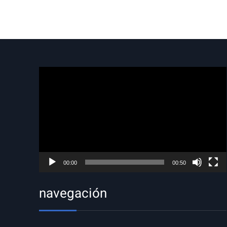
Reproductor
de
vídeo
00:00
00:50
navegación