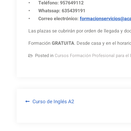
• Teléfono: 957649112
• Whatssap: 635439191
• Correo electrónico:
formacionservicios@ac
Las plazas se cubrirán por orden de llegada y d
Formación
GRATUITA
. Desde casa y en el horar
Posted in
Cursos Formación Profesional para el
Navegación
Curso de Inglés A2
de
entradas