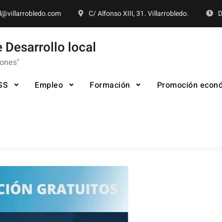
l@villarrobledo.com
C/ Alfonso XIII, 31. Villarrobledo.
D
 Desarrollo local
iones"
SS
Empleo
Formación
Promoción econ