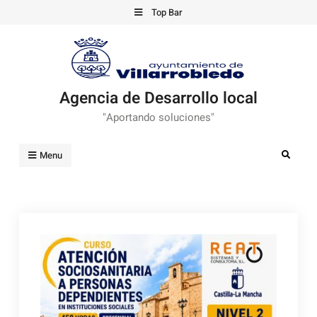
Skip
Top Bar
to
content
Agencia de Desarrollo local
"Aportando soluciones"
Search
Menu