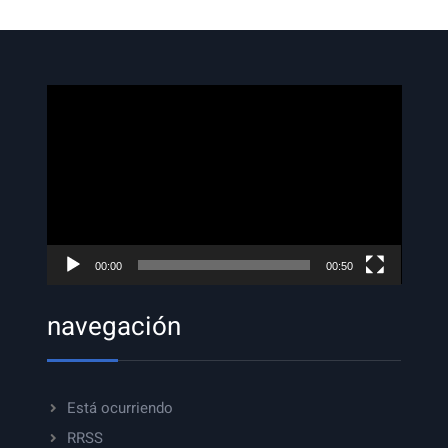
Reproductor
de
vídeo
00:00
00:50
navegación
Está ocurriendo
RRSS