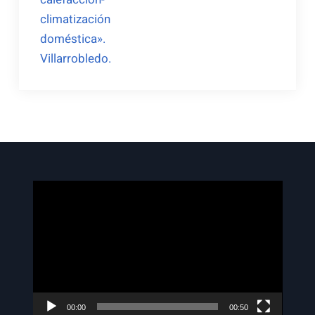
climatización
doméstica».
Villarrobledo.
Reproductor
de
vídeo
00:00
00:50