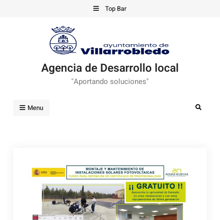
Skip
Top Bar
to
content
Agencia de Desarrollo local
"Aportando soluciones"
Search
Menu