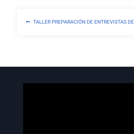
Navegación
TALLER PREPARACIÓN DE ENTREVISTAS D
de
entradas
Reproductor
de
vídeo