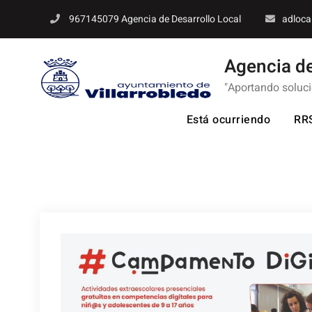
Skip
967145079 Agencia de Desarrollo Local
adloca
to
content
Agencia de
"Aportando soluc
Está ocurriendo
RR