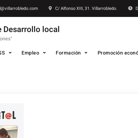
l@villarrobledo.com
C/ Alfonso XIII, 31. Villarrobledo.
D
 Desarrollo local
iones"
SS
Empleo
Formación
Promoción econ