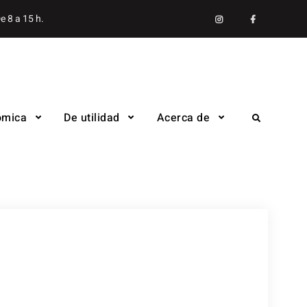
Instagram
facebook
e 8 a 15 h.
ómica
De utilidad
Acerca de
Search