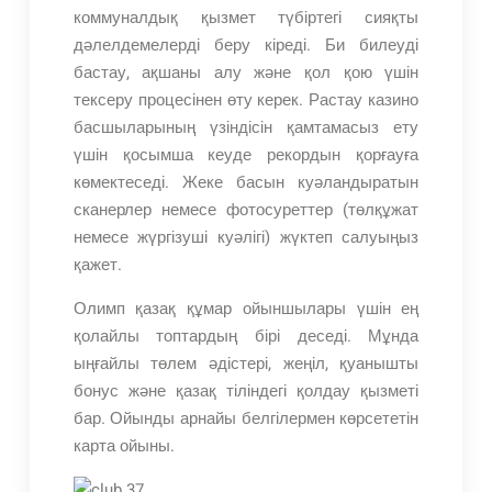
коммуналдық қызмет түбіртегі сияқты
дәлелдемелерді беру кіреді. Би билеуді
бастау, ақшаны алу және қол қою үшін
тексеру процесінен өту керек. Растау казино
басшыларының үзіндісін қамтамасыз ету
үшін қосымша кеуде рекордын қорғауға
көмектеседі. Жеке басын куәландыратын
сканерлер немесе фотосуреттер (төлқұжат
немесе жүргізуші куәлігі) жүктеп салуыңыз
қажет.
Олимп қазақ құмар ойыншылары үшін ең
қолайлы топтардың бірі деседі. Мұнда
ыңғайлы төлем әдістері, жеңіл, қуанышты
бонус және қазақ тіліндегі қолдау қызметі
бар. Ойынды арнайы белгілермен көрсететін
карта ойыны.