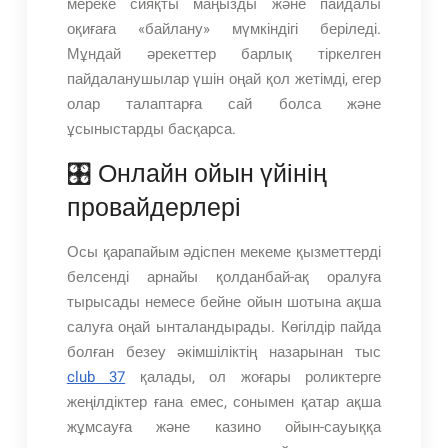
мереке сияқты маңызды және пайдалы
оқиғаға «байлану» мүмкіндігі беріледі.
Мұндай әрекеттер барлық тіркелген
пайдаланушылар үшін оңай қол жетімді, егер
олар талаптарға сай болса және
ұсыныстарды басқарса.
🎛 Онлайн ойын үйінің
провайдерлері
Осы қарапайым әдіспен мекеме қызметтерді
белсенді арнайы қолданбай-ақ оралуға
тырысады немесе бейне ойын шотына ақша
салуға оңай ынталандырады. Көгілдір пайда
болған безеу әкімшіліктің назарынан тыс
club 37
қалады, ол жоғары роликтерге
жеңілдіктер ғана емес, сонымен қатар ақша
жұмсауға және казино ойын-сауыққа