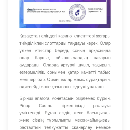
Қазақстан еліндегі казино клиенттері жоғары
тиімділікпен слоттарды таңдауы керек. Олар
үлкен ұтыстар береді, соның арқасында
олар барлық ойыншылардың назарын
аударады. Оларда әртүрлі шуыл, тақырып,
өзгермелілік, сонымен қатар қажетті табыс
мөлшері бар. Ойыншылар жеміс сұрақтарын,
одиссейді және қазынаны іздеуді ұнатады.
Бірінші апагога монетасын әзірлемес бұрын,
Pinup Casino тіркелгіңізді растауға
үміттенеді. Бұған сіздің жеке басыңызды
және сіздің тұрғылықты мекенжайыңызды
растайтын төлқұжатты сканерлеу немесе