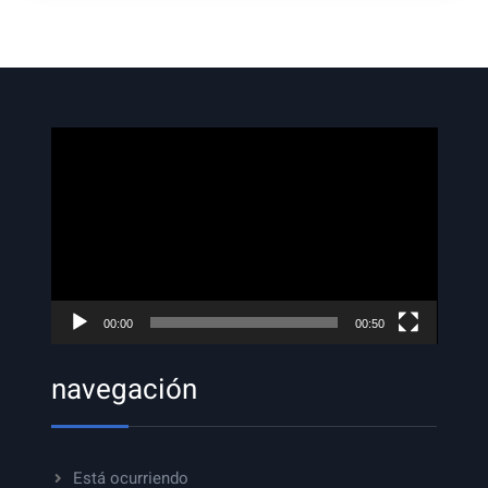
Reproductor
de
vídeo
00:00
00:50
navegación
Está ocurriendo