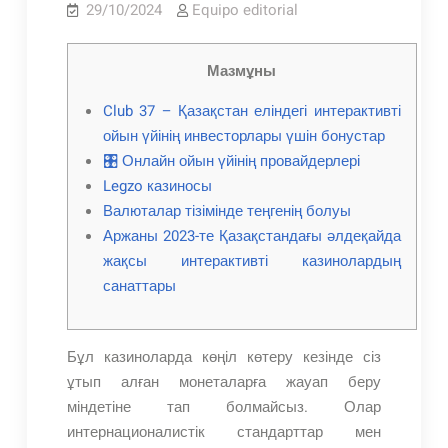
29/10/2024
Equipo editorial
Мазмұны
Club 37 – Қазақстан еліндегі интерактивті
ойын үйінің инвесторлары үшін бонустар
🎛 Онлайн ойын үйінің провайдерлері
Legzo казиносы
Валюталар тізімінде теңгенің болуы
Аржаны 2023-те Қазақстандағы әлдеқайда
жақсы интерактивті казинолардың
санаттары
Бұл казиноларда көңіл көтеру кезінде сіз
ұтып алған монеталарға жауап беру
міндетіне тап болмайсыз. Олар
интернационалистік стандарттар мен