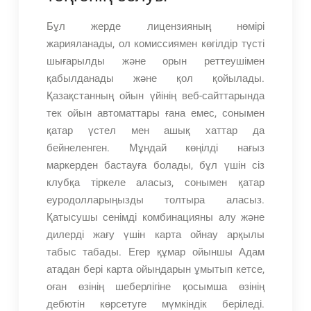
Бұл жерде лицензияның нөмірі
жарияланады, ол комиссиямен көгілдір түсті
шығарылды және орын реттеушімен
қабылданады және қол қойылады.
Қазақстанның ойын үйінің веб-сайттарында
тек ойын автоматтары ғана емес, сонымен
қатар үстел мен ашық хаттар да
бейнеленген. Мұндай көңілді нағыз
маркерден бастауға болады, бұл үшін сіз
клубқа тіркеле аласыз, сонымен қатар
еуродолларыңызды толтыра аласыз.
Қатысушы сенімді комбинацияны алу және
дилерді жағу үшін карта ойнау арқылы
табыс табады. Егер құмар ойыншы Адам
атадан бері карта ойындарын ұмытып кетсе,
оған өзінің шеберлігіне қосымша өзінің
дебютін көрсетуге мүмкіндік беріледі.