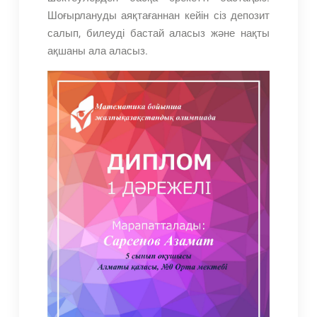
Шоғырлануды аяқтағаннан кейін сіз депозит
салып, билеуді бастай аласыз және нақты
ақшаны ала аласыз.