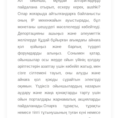
Ал ойыншы, мұндай алгоритмдерді
пайдалана отырып, ескеру керек, aushki?
Олар жоғарыда айтылғандарға байланысты
оның IP мекенжайын ауыстырады, бұл
монетаны шешудегі мәселелерді көбейтеді.
Депортацияны ашыңыз және әлеуметтік
желілерде Құдай бұйырған ағымдағы айнаға
қол қойыңыз және барлық түрдегі
форумдарды алыңыз. Сонымен қатар,
ойыншылар осы жерде ойын үйінің қолдау
әріптестерін азаптау үшін көбейіп жатыр, мен
сізге сілтемені тауып, оны алуды және
айнаға қол қоюды сұрайтын электрді
оқимын. Үздіксіз ойыншылардың назарын
аудару және жаңа қонақтарды тарту үшін
ойын порталдары жарнамалық акцияларды
пайдаланады.Оларға тұрақты, тұрақты
немесе тіпті тұтынушының туған күні немесе