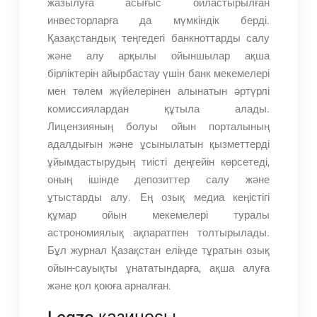
жазылуға асығыс ойластырылған
инвесторларға да мүмкіндік берді.
Қазақстандық теңгедегі банкноттарды салу
және алу арқылы ойыншылар ақша
бірліктерін айырбастау үшін банк мекемелері
мен төлем жүйелерінен алынатын әртүрлі
комиссиялардан құтыла алады.
Лицензияның болуы ойын порталының
адалдығын және ұсынылатын қызметтерді
ұйымдастырудың тиісті деңгейін көрсетеді,
оның ішінде депозиттер салу және
ұтыстарды алу. Ең озық медиа кеңістігі
құмар ойын мекемелері туралы
астрономиялық ақпаратпен толтырылады.
Бұл журнал Қазақстан елінде тұратын озық
ойын-сауықты ұнататындарға, ақша алуға
және қол қоюға арналған.