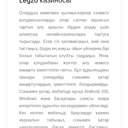
Legzo казиносы
Олардың көмегімен қылмыскерлер сенімсіз
қолданушыларды олар салған ақшасын
тартып алу арқылы бірден алдау үшін
алаяқтық онлайн-казиноларға тартуға
тырысады. Егер сіз қаламасаңыз, жай ғана
тастаңыз, біздің ең жақсы ойын үйлерінің бірі
болып табылатын клубты таңдаңыз. Яғни,
олар қолданбаны жүктеп алу немесе
жаңарту қажеттілігін тапты, бұл құрылғыдағы
орынды үнемдейді, сонымен қатар
жаңартулардың қажеттілігін болдырмайды.
Сонымен қатар, мобильді нұсқа Android, iOS,
Windows және басқалары сияқты өзара
өзгертілген құрылғы кескіндерімен үйлесімді.
Кез келген мобильді браузерде казино
журналын табыңыз, сонымен қатар
шектеулерден басқа әрекетті бастаңыз.