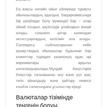
Ең жақсы онлайн ойын үйлерінде тұрақты
ойыншылардың адалдық бағдарламасында
бір шеңберде болу мүмкіндігі бар – олар
ойнай отырып, қауіпсіздік ұпайларын жинай
алады, сонымен қатар казинодан
аксессуарлардың келісімін ала алады.
Сәлемдесу сыйлықтарынан кейін
қазақстандық ойыншылар бұрыннан бар
клиенттер түріндегі казиноның одан әрі
жарнамалары арқылы
ынталандырылады.Мұндай бонустарға
бонустар, салымшыны алу және қол қою,
тегін айналдыру және қайтару немесе
кэшбэк саласындағы ұсыныстар кіреді.
Валюталар тізімінде
теңгенің болуы