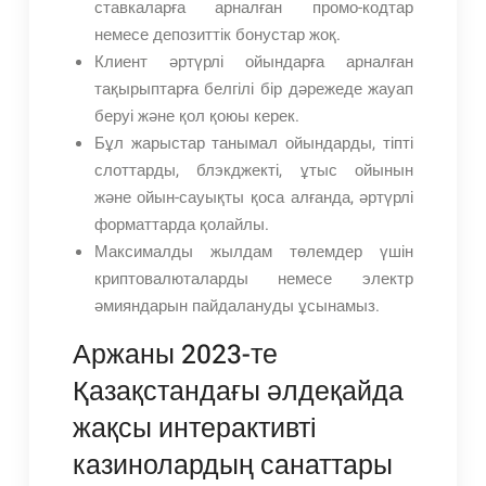
ставкаларға арналған промо-кодтар
немесе депозиттік бонустар жоқ.
Клиент әртүрлі ойындарға арналған
тақырыптарға белгілі бір дәрежеде жауап
беруі және қол қоюы керек.
Бұл жарыстар танымал ойындарды, тіпті
слоттарды, блэкджекті, ұтыс ойынын
және ойын-сауықты қоса алғанда, әртүрлі
форматтарда қолайлы.
Максималды жылдам төлемдер үшін
криптовалюталарды немесе электр
әмияндарын пайдалануды ұсынамыз.
Аржаны 2023-те
Қазақстандағы әлдеқайда
жақсы интерактивті
казинолардың санаттары