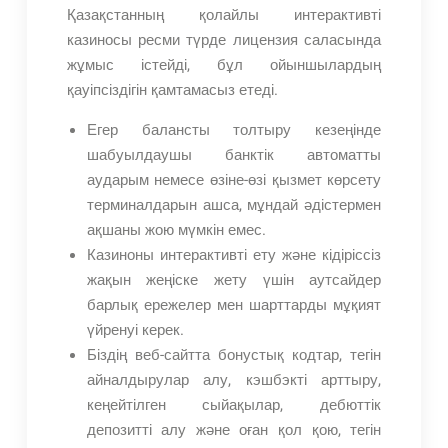
Қазақстанның қолайлы интерактивті
казиносы ресми түрде лицензия саласында
жұмыс істейді, бұл ойыншылардың
қауіпсіздігін қамтамасыз етеді.
Егер балансты толтыру кезеңінде
шабуылдаушы банктік автоматты
аударым немесе өзіне-өзі қызмет көрсету
терминалдарын ашса, мұндай әдістермен
ақшаны жою мүмкін емес.
Казиноны интерактивті ету және кідіріссіз
жақын жеңіске жету үшін аутсайдер
барлық ережелер мен шарттарды мұқият
үйренуі керек.
Біздің веб-сайтта бонустық кодтар, тегін
айналдырулар алу, кэшбэкті арттыру,
кеңейтілген сыйақылар, дебюттік
депозитті алу және оған қол қою, тегін