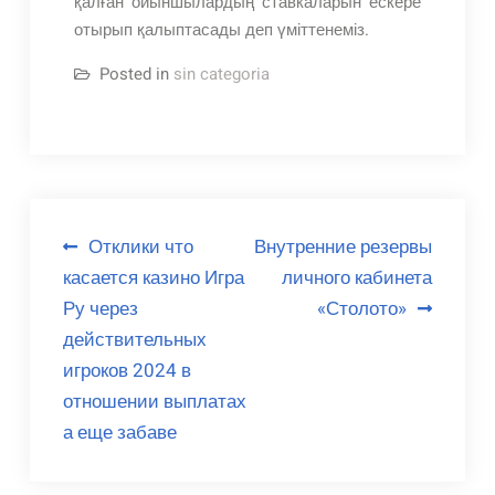
қалған ойыншылардың ставкаларын ескере
отырып қалыптасады деп үміттенеміз.
Posted in
sin categoria
Navegación
Отклики что
Внутренние резервы
касается казино Игра
личного кабинета
de
Ру через
«Столото»
entradas
действительных
игроков 2024 в
отношении выплатах
а еще забаве