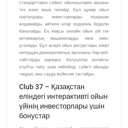
стандарттарға сәйкес ойыншыларға ақшаны
тез және анық төлейді. Бұл құмар ойын
порталдары инвесторларды ешқашан
алдамайды, өйткені олар өздерінің беделін
бағалайды. Ең жақсы онлайн ойын үйі тек
антикварлық машиналарды ғана емес
ұсынады. Бұл әсерлі ойын ресурстары, көңіл
көтерудің демократиялық арсеналы бар веб-
сайттарды қараңыз.
Келушілер қолайлы
клубты табу үшін көбейеді, сүйікті ойынды
таңдап, оны сауда жүйесіне тастайды.
Club 37 – Қазақстан
еліндегі интерактивті ойын
үйінің инвесторлары үшін
бонустар