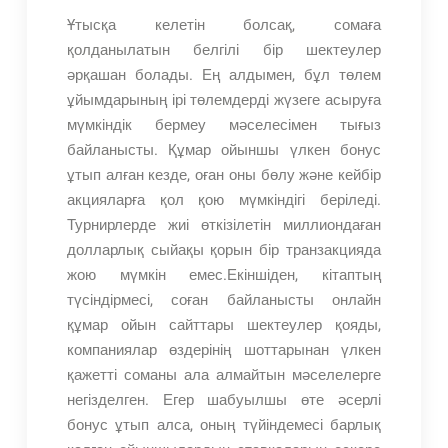
Ұтысқа келетін болсақ, сомаға
қолданылатын белгілі бір шектеулер
әрқашан болады. Ең алдымен, бұл төлем
ұйымдарының ірі төлемдерді жүзеге асыруға
мүмкіндік бермеу мәселесімен тығыз
байланысты. Құмар ойыншы үлкен бонус
ұтып алған кезде, оған оны бөлу және кейбір
акцияларға қол қою мүмкіндігі беріледі.
Турнирлерде жиі өткізілетін миллиондаған
долларлық сыйақы қорын бір транзакцияда
жою мүмкін емес.Екіншіден, кітаптың
түсіндірмесі, соған байланысты онлайн
құмар ойын сайттары шектеулер қояды,
компаниялар өздерінің шоттарынан үлкен
қажетті соманы ала алмайтын мәселелерге
негізделген. Егер шабуылшы өте әсерлі
бонус ұтып алса, оның түйіндемесі барлық